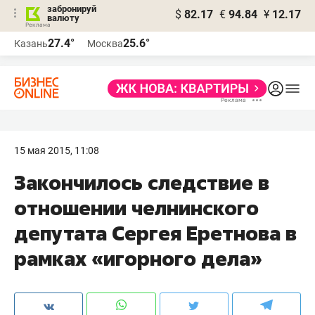
забронируй
$
82.17
€
94.84
¥
12.17
валюту
27.4°
25.6°
Казань
Москва
15 мая 2015, 11:08
Закончилось следствие в
отношении челнинского
депутата Сергея Еретнова в
рамках «игорного дела»