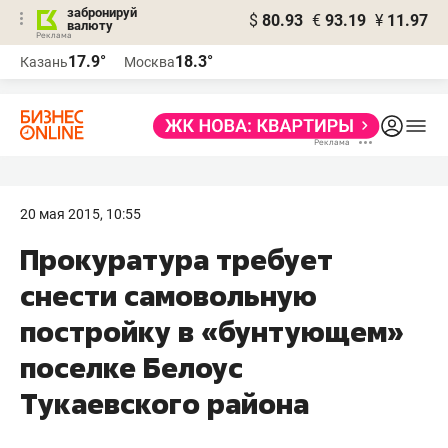
забронируй
$
80.93
€
93.19
¥
11.97
валюту
17.9°
18.3°
Казань
Москва
20 мая 2015, 10:55
Прокуратура требует
снести самовольную
постройку в «бунтующем»
поселке Белоус
Тукаевского района