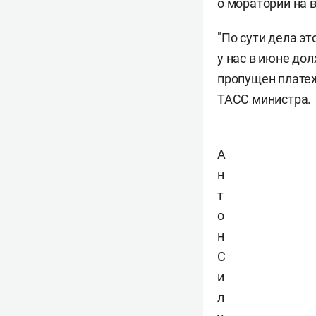
о моратории на
"По сути дела эт
у нас в июне до
пропущен платеж
ТАСС
министра.
А
н
т
о
н
С
и
л