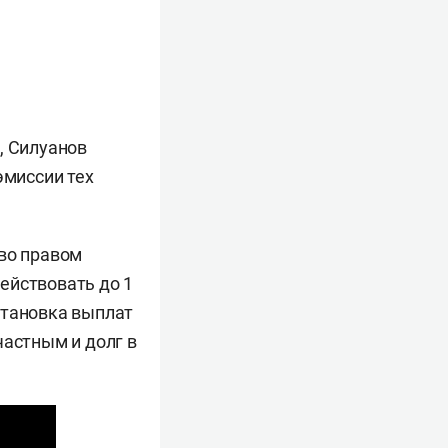
, Силуанов
эмиссии тех
во правом
ействовать до 1
становка выплат
частным и долг в