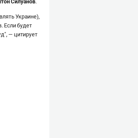
нтон Силуанов
.
влять Украине),
. Если будет
д", — цитирует