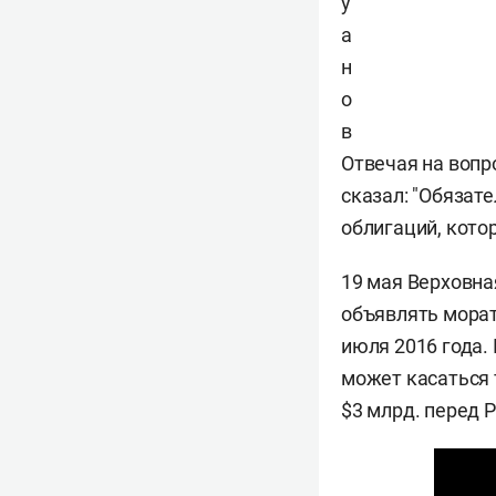
у
а
н
о
в
Отвечая на вопр
сказал: "Обязат
облигаций, кото
19 мая Верховна
объявлять морат
июля 2016 года
может касаться 
$3 млрд. перед 