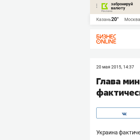
забронируй
валюту
20°
Казань
Москв
20 мая 2015, 14:37
Глава ми
фактичес
Украина фактиче