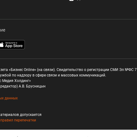
ние
зета «Бизнес Online» (на связи). Свидетельство о регистрации СМИ Эл №ФС 77
ужбой по надзору в сфере связи и массовых коммуникаций.
с Медия Холдинг»
редактор) А.В. Брусницын
ых данных
атериалов допускается
и
правил перепечатки