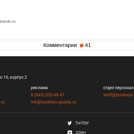
remlin.ru
Комментарии
41
 10, корпус 2
реклама
отдел персона
8 (843) 203-48-47
staff@business-
.ru
mir@business-gazeta.ru
twitter
дзен