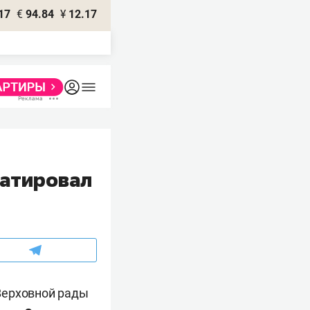
17
€
94.84
¥
12.17
татировал
Верховной рады