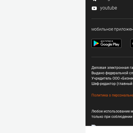
youtube
мобильное приложе
Деловая электронная га
Выдано федеральной сл
Учредитель ООО «Бизне
Шеф-редактор (главный 
Политика о персональн
Любое использование м
только при соблюдени