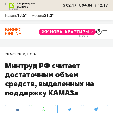
забронируй
$
82.17
€
94.84
¥
12.17
валюту
18.5°
21.3°
Казань
Москва
20 мая 2015, 19:04
Минтруд РФ считает
достаточным объем
средств, выделенных на
поддержку КАМАЗа