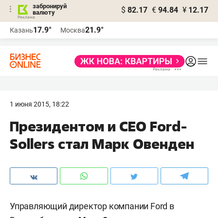
забронируй
$
82.17
€
94.84
¥
12.17
валюту
17.9°
21.9°
Казань
Москва
1 июня 2015, 18:22
Президентом и СЕО Ford-
Sollers стал Марк Овенден
Управляющий директор компании Ford в