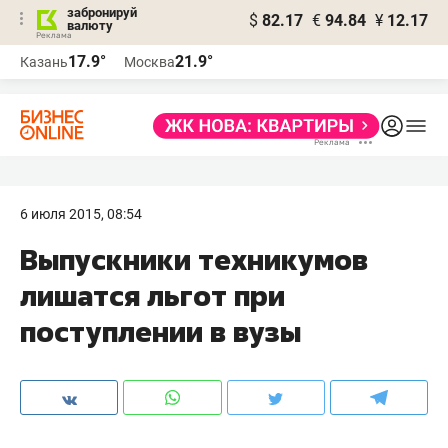
забронируй
$
82.17
€
94.84
¥
12.17
валюту
17.9°
21.9°
Казань
Москва
6 июля 2015, 08:54
Выпускники техникумов
лишатся льгот при
поступлении в вузы