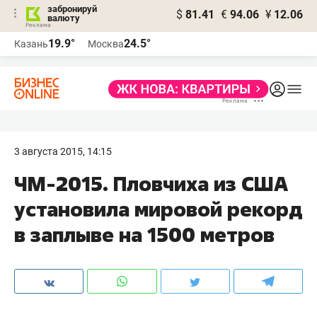
забронируй
$
81.41
€
94.06
¥
12.06
валюту
19.9°
24.5°
Казань
Москва
3 августа 2015, 14:15
ЧМ-2015. Пловчиха из США
установила мировой рекорд
в заплыве на 1500 метров