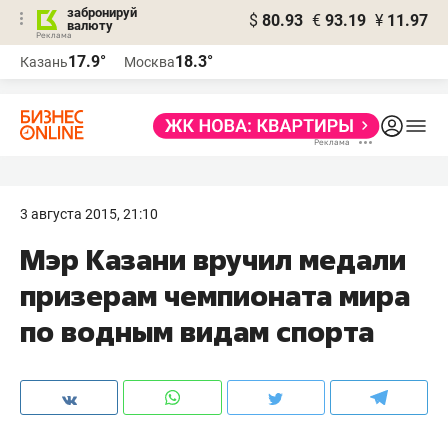
забронируй
$
80.93
€
93.19
¥
11.97
валюту
17.9°
18.3°
Казань
Москва
3 августа 2015, 21:10
Мэр Казани вручил медали
призерам чемпионата мира
по водным видам спорта