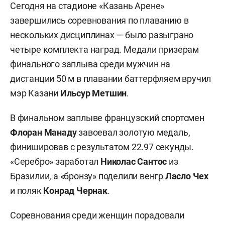
Сегодня на стадионе «Казань Арене»
завершились соревнования по плаванию в
нескольких дисциплинах — было разыграно
четыре комплекта наград. Медали призерам
финального заплыва среди мужчин на
дистанции 50 м в плавании баттерфляем вручил
мэр Казани
Ильсур Метшин
.
В финальном заплыве французский спортсмен
Флоран Манаду
завоевал золотую медаль,
финишировав с результатом 22.97 секунды.
«Серебро» заработал
Николас Сантос
из
Бразилии, а «бронзу» поделили венгр
Ласло Чех
и поляк
Конрад Чернак
.
Соревнования среди женщин порадовали