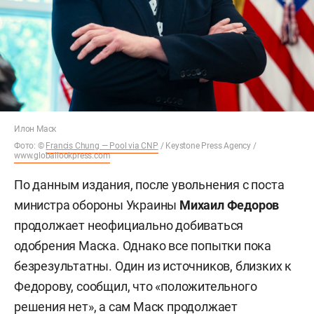
Илон Маск
Фото: ©
Francis Chung — Pool via CNP
/ Keystone Press Agency /
www.globallookpress.com
По данным издания, после увольнения с поста
министра обороны Украины
Михаил Федоров
продолжает неофициально добиваться
одобрения Маска. Однако все попытки пока
безрезультатны. Один из источников, близких к
Федорову, сообщил, что «положительного
решения нет», а сам Маск продолжает