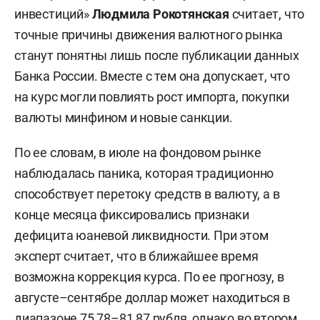
инвестиций»
Людмила Рокотянская
считает, что
точные причины движения валютного рынка
станут понятны лишь после публикации данных
Банка России. Вместе с тем она допускает, что
на курс могли повлиять рост импорта, покупки
валюты минфином и новые санкции.
По ее словам, в июле на фондовом рынке
наблюдалась паника, которая традиционно
способствует перетоку средств в валюту, а в
конце месяца фиксировались признаки
дефицита юаневой ликвидности. При этом
эксперт считает, что в ближайшее время
возможна коррекция курса. По ее прогнозу, в
августе–сентябре доллар может находиться в
диапазоне 75,78–81,87 рубля, однако во втором