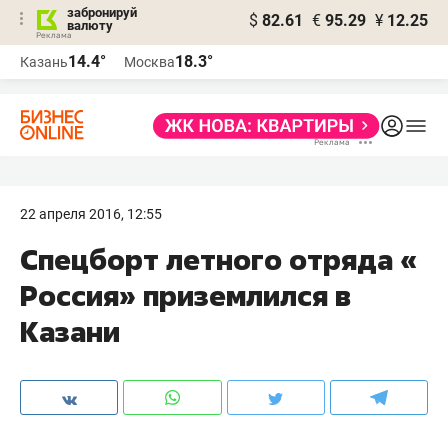
забронируй
$
82.61
€
95.29
¥
12.25
валюту
14.4°
18.3°
Казань
Москва
22 апреля 2016, 12:55
Спецборт летного отряда «​
Россия» приземлился в
Казани