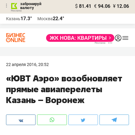
забронируй
$
81.41
€
94.06
¥
12.06
валюту
17.3°
22.4°
Казань
Москва
22 апреля 2016, 20:52
«ЮВТ Аэро» возобновляет
прямые авиаперелеты
Казань – Воронеж