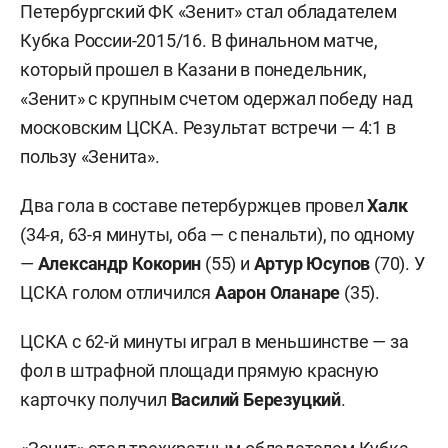
Петербургский ФК «Зенит» стал обладателем
Кубка России-2015/16. В финальном матче,
который прошел в Казани в понедельник,
«Зенит» с крупным счетом одержал победу над
московским ЦСКА. Результат встречи — 4:1 в
пользу «Зенита».
Два гола в составе петербуржцев провел
Халк
(34-я, 63-я минуты, оба — с пенальти), по одному
—
Александр Кокорин
(55) и
Артур Юсупов
(70). У
ЦСКА голом отличился
Аарон Оланаре
(35).
ЦСКА с 62-й минуты играл в меньшинстве — за
фол в штрафной площади прямую красную
карточку получил
Василий Березуцкий
.