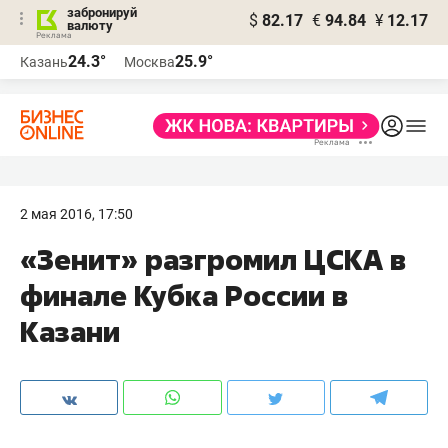
забронируй
$
82.17
€
94.84
¥
12.17
валюту
24.3°
25.9°
Казань
Москва
2 мая 2016, 17:50
«Зенит» разгромил ЦСКА в
финале Кубка России в
Казани