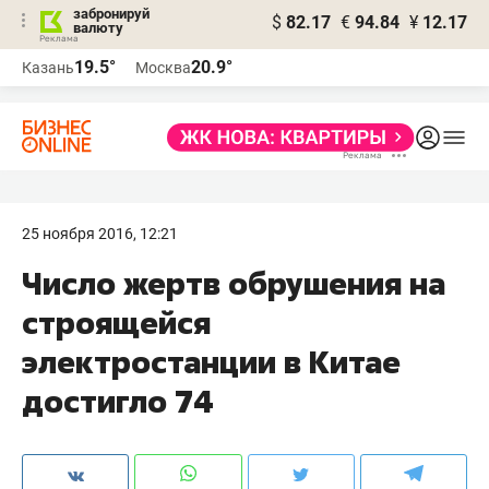
забронируй
$
82.17
€
94.84
¥
12.17
валюту
19.5°
20.9°
Казань
Москва
25 ноября 2016, 12:21
Число жертв обрушения на
строящейся
электростанции в Китае
достигло 74