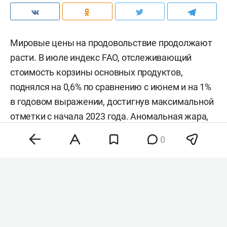
Мировые цены на продовольствие продолжают
расти. В июле индекс FAO, отслеживающий
стоимость корзины основных продуктов,
поднялся на 0,6% по сравнению с июнем и на 1%
в годовом выражении, достигнув максимальной
отметки с начала 2023 года. Аномальная жара,
нестабильность на энергетических рынках и
0
геополитическая напряженность разогнали
цены на зерно, сахар и растительные масла,
тогда как мясо и молочка подешевели. Об этом
сообщила
продовольственная и
сельскохозяйственная организация ООН (FAO).