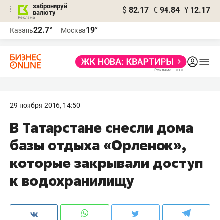
забронируй
$
82.17
€
94.84
¥
12.17
валюту
22.7°
19°
Казань
Москва
29 ноября 2016, 14:50
В Татарстане снесли дома
базы отдыха «Орленок»,
которые закрывали доступ
к водохранилищу