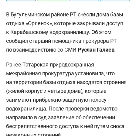
В Бугульминском районе РТ снесли дома базы
отдыха «Орленок», которые закрывали доступ
к Карабашскому водохранилищу. Об этом
сообщил
старший помощника прокурора РТ
по взаимодействию со СМИ
Руслан Галиев
.
Ранее
Татарская природоохранная
межрайонная прокуратура у
становила, что
на территории базы отдыха находятся строения
(жилой корпус и четыре дома), которые
занимают прибрежно-защитную полосу
водохранилища.
После проверки
ведомство
направило
в суд заявление об обеспечении
беспрепятственного доступа к ней
путем сноса
незаконных строений.