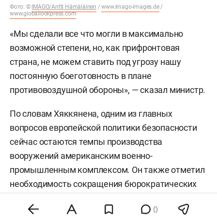
Фото: ©
IMAGO/Antti Hämäläinen
/
www.imago-images.de
/
www.globallookpress.com
«Мы сделали все что могли в максимально
возможной степени, но, как прифронтовая
страна, не можем ставить под угрозу нашу
постоянную боеготовность в плане
противовоздушной обороны», — сказал министр.
По словам Хяккянена, одним из главных
вопросов европейской политики безопасности
сейчас остаются темпы производства
вооружений американским военно-
промышленным комплексом. Он также отметил
необходимость сокращения бюрократических
процедур для ускорения выпуска продукции.
0