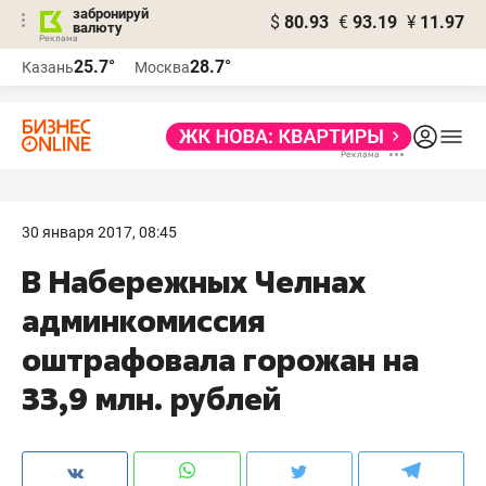
забронируй
$
80.93
€
93.19
¥
11.97
валюту
25.7°
28.7°
Казань
Москва
30 января 2017, 08:45
В Набережных Челнах
админкомиссия
оштрафовала горожан на
33,9 млн. рублей