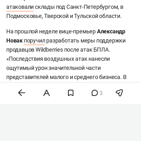
атаковали
склады под Санкт-Петербургом, в
Подмосковье, Тверской и Тульской области.
На прошлой неделе вице-премьер
Александр
Новак
поручил
разработать меры поддержки
продавцов Wildberries после атак БПЛА.
«Последствия воздушных атак нанесли
ощутимый урон значительной части
представителей малого и среднего бизнеса. В
этой связи считаю необходимым сосредоточить
3
работу комиссии на выработке конкретных
предложений, направленных на скорейшее
преодоление данных вызовов и оказание
адресной поддержки пострадавшему бизнесу»,
— сообщал он.