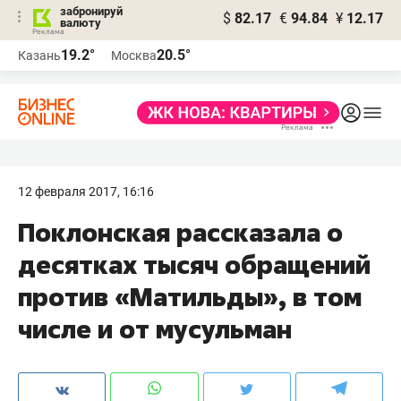
забронируй
$
82.17
€
94.84
¥
12.17
валюту
19.2°
20.5°
Казань
Москва
12 февраля 2017, 16:16
​Поклонская рассказала о
десятках тысяч обращений
против «Матильды», в том
числе и от мусульман