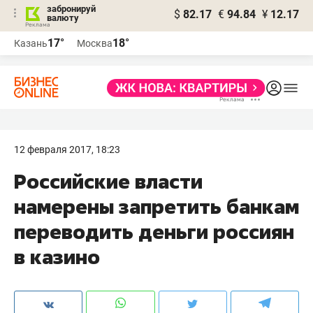
забронируй
$
82.17
€
94.84
¥
12.17
валюту
17°
18°
Казань
Москва
12 февраля 2017, 18:23
Российские власти
намерены запретить банкам
переводить деньги россиян
в казино