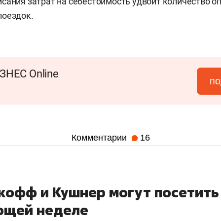
сания затрат на себестоимость удвоит количество 
поездок.
ЗНЕС Online
по
Комментарии
16
ткофф и Кушнер могут посетить
ющей неделе