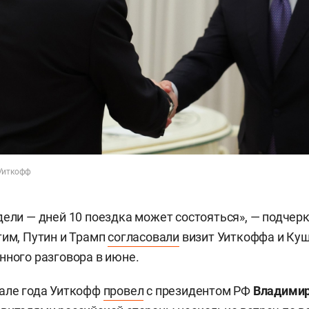
 Уиткофф
дели — дней 10 поездка может состояться», — подчер
тим, Путин и Трамп
согласовали
визит Уиткоффа и Ку
нного разговора в июне.
чале года Уиткофф
провел
с президентом РФ
Владими