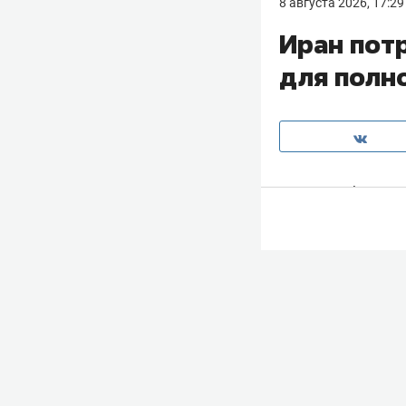
8 августа 2026, 17:29
Иран пот
для полн
Иран приблизил
через Ормузский
Для возобновлен
нарушение мирн
слова приводит