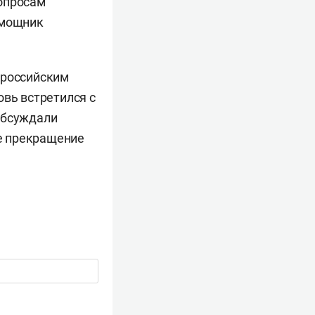
вопросам
омощник
 российским
овь встретился с
обсуждали
е прекращение