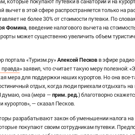
м, которые покупают путевки в санатории и на курор
й вычет в этой сфере распространяется только на ра
тавляет не более 30% от стоимости путевки. По слова
ря Фомина
, введение налогового вычета на стоимост
урорты может существенно увеличить объем туристи
р портала «Туризм.ру»
Алексей Песков
в эфире радио
 правда
» заявил, что считает такую меру полезной: 
ая мера для поддержки наших курортов. Но она все-т
остиничный отдых, когда люди приехали отдыхать на 
Я думаю, она (
мера
—
прим. ред.
) благотворно скажетс
и курортов», — сказал Песков.
торы разрабатывают закон об уменьшении налога на
оторые покупают своим сотрудникам путевки. Предпо