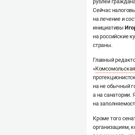
рублей граждана
Сейчас налоговы
на лечение и сос
инициативы
Иго
на российские к
страны.
Главный редакто
«
Комсомольская
протекционистск
на не обычный г
а на санатории. 
на заполняемост
Кроме того сена
организациям, к