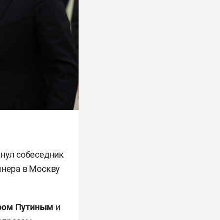
кнул собеседник
шнера в Москву
ром Путиным
и