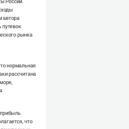
ты России.
сходы
м автора
ь путевок
ческого рынка
«Это нормальная
аки рассчитана
море,
я
 прибыль
лагается, что