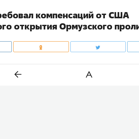
ребовал компенсаций от США
ого открытия Ормузского прол
ся к соглашению с Оманом по временному маршруту 
 пролив, однако полного открытия водного пути пока 
ия судоходства Тегеран требует от Вашингтона комп
ого соглашения. Об этом заявил глава МИД Ирана
Аб
Tasnim
.