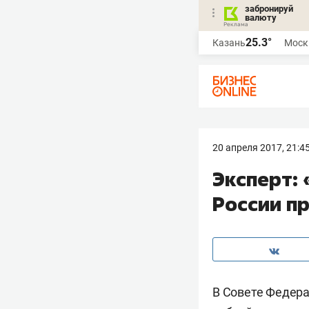
забронируй
валюту
25.3°
Казань
Моск
20 апреля 2017, 21:4
Эксперт:
России п
В Совете Федера