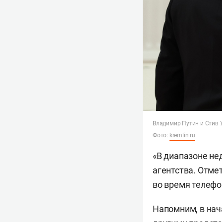
Владимир Путин и Стив
Фото:
kremlin.ru
«В диапазоне не
агентства. Отме
во время телефо
Напомним, в на