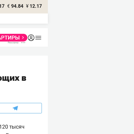
17
€
94.84
¥
12.17
ющих в
120 тысяч