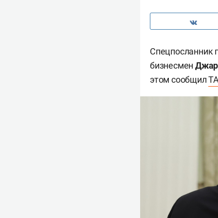
Спецпосланник 
бизнесмен
Джар
этом сообщил
Т