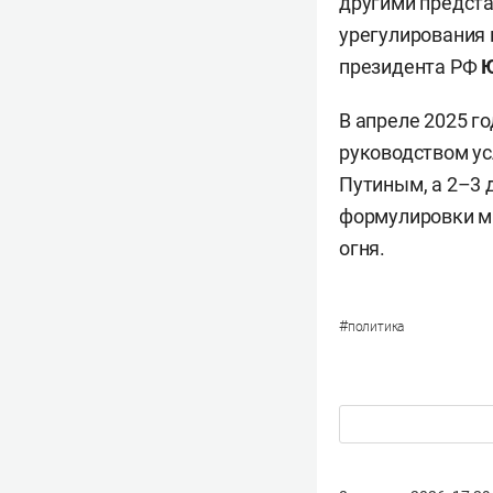
другими предста
урегулирования 
президента РФ
Ю
В апреле 2025 г
руководством ус
Путиным, а 2–3 
формулировки м
огня.
#
политика