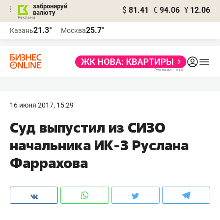
забронируй
$
81.41
€
94.06
¥
12.06
валюту
21.3°
25.7°
Казань
Москва
16 июня 2017, 15:29
Суд выпустил из СИЗО
начальника ИК-3 Руслана
Фаррахова