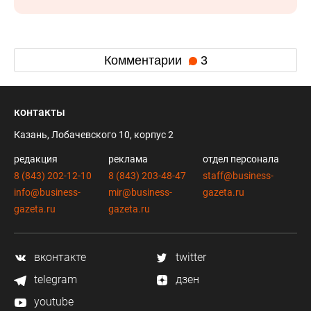
Комментарии
3
контакты
Казань, Лобачевского 10, корпус 2
редакция
реклама
отдел персонала
8 (843) 202-12-10
8 (843) 203-48-47
staff@business-
info@business-
mir@business-
gazeta.ru
gazeta.ru
gazeta.ru
вконтакте
twitter
telegram
дзен
youtube