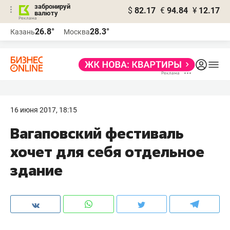
забронируй
$
82.17
€
94.84
¥
12.17
валюту
26.8°
28.3°
Казань
Москва
16 июня 2017, 18:15
Вагаповский фестиваль
хочет для себя отдельное
здание