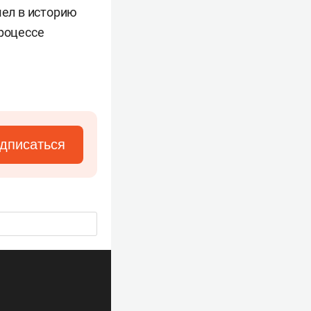
шел в историю
процессе
дписаться