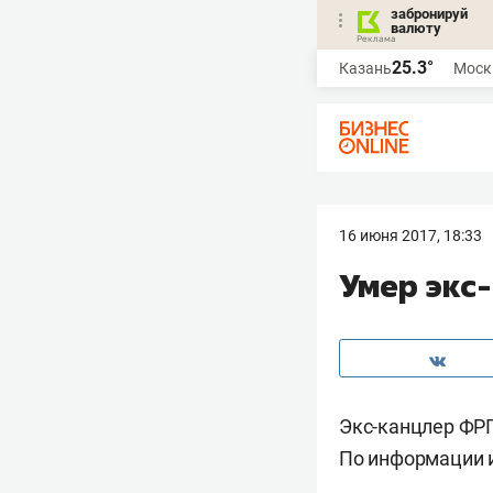
забронируй
валюту
25.3°
Казань
Моск
16 июня 2017, 18:33
Умер экс
Экс-канцлер ФР
По информации и