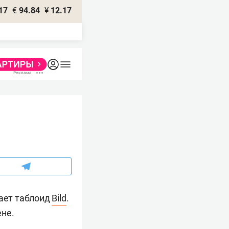
17
€
94.84
¥
12.17
щает таблоид
Bild
.
ене.