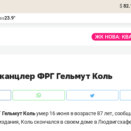
$
82.
23.9°
ва
-канцлер ФРГ Гельмут Коль
Г
Гельмут Коль
умер 16 июня в возрасте 87 лет, сооб
здания, Коль скончался в своем доме в Людвигсхаф