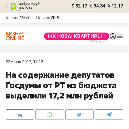
забронируй
$
82.17
€
94.84
¥
12.17
валюту
19.5°
20.9°
Казань
Москва
22 июня 2017, 17:12
На содержание депутатов
Госдумы от РТ из бюджета
выделили 17,2 млн рублей