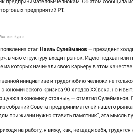
ик предпринимателям-челнокам. Об этом сообщила и
торговых предприятий РТ.
Екатеринбурге
 появления стал
Наиль Сулейманов
— президент холд
р», в чью структуру входит рынок. Идею подхватили
ие из которых начинали свою карьеру в этом качестве
твенной инициативе и трудолюбию челноки не тольк
экономического кризиса 90-х годов ХХ века, но и выт
щуюся экономику страны», — отметил Сулейманов. П
 из собраний Совета предпринимателей нашего рынка
дям при жизни нужно ставить памятник“, эта мысль пу
иходя на работу, я вижу, как, не щадя себя, трудятся