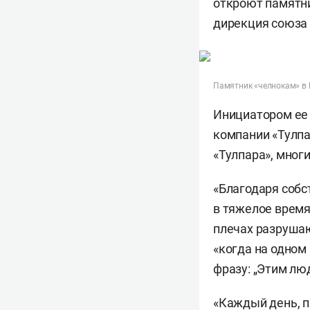
откроют памятн
дирекция союза 
Памятник «челнокам» в 
Инициатором ее
компании «Тулпа
«Тулпара», мног
«Благодаря собс
в тяжелое время 
плечах разрушаю
«когда на одном
фразу: „Этим лю
«Каждый день, пр