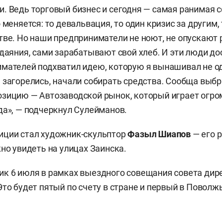
. Ведь торговый бизнес и сегодня — самая ранимая 
 меняется: то девальвация, то один кризис за другим,
тве. Но наши предприниматели не ноют, не опускают р
одаяния, сами зарабатывают свой хлеб. И эти люди до
мателей подхватил идею, которую я вынашивал не од
 загорелись, начали собирать средства. Сообща выбра
зицию — Автозаводской рынок, который играет огро
да», — подчеркнул Сулейманов.
иции стал художник-скульптор
Фазыл Шиапов
— его 
жно увидеть на улицах Заинска.
к 6 июля в рамках выездного совещания совета дир
Это будет пятый по счету в стране и первый в Поволж