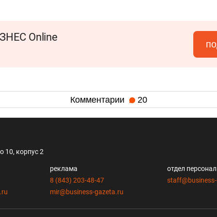
ЗНЕС Online
по
Комментарии
20
 10, корпус 2
реклама
отдел персона
8 (843) 203-48-47
staff@business-
.ru
mir@business-gazeta.ru