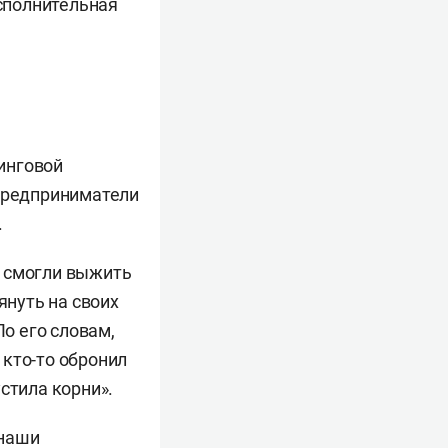
сполнительная
инговой
 предприниматели
.
о смогли выжить
януть на своих
о его словам,
 кто-то обронил
стила корни».
 наши