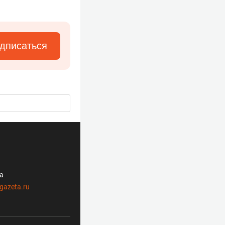
дписаться
ла
gazeta.ru