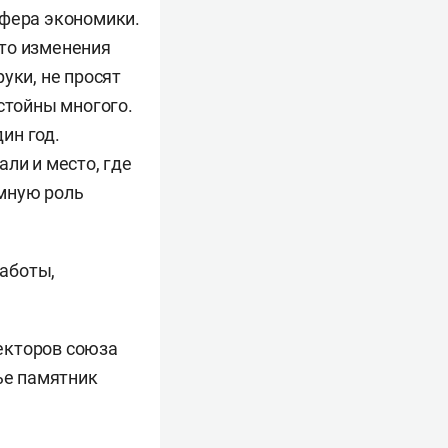
сфера экономики.
 то изменения
уки, не просят
стойны многого.
ин год.
ли и место, где
мную роль
работы,
екторов союза
ье памятник