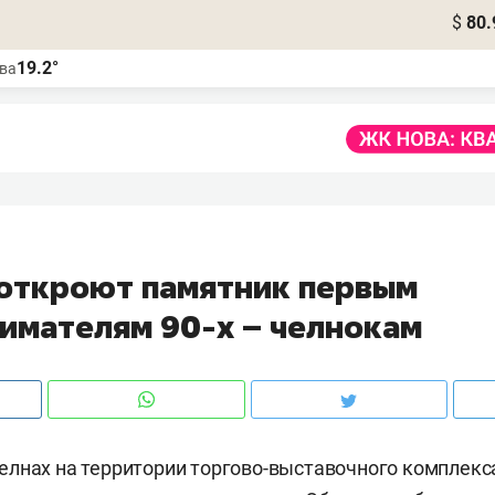
$
80.
19.2°
ва
 откроют памятник первым
имателям 90-х – челнокам
лнах на территории торгово-выставочного комплекс