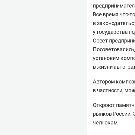
предприниматели
Все время что-то
в законодательс
у государства п
Совет предприни
Посоветовались,
установим компо
в жизни автогра
Автором композ
в частности, мо
Откроют памятни
рынков России. 
челнокам.