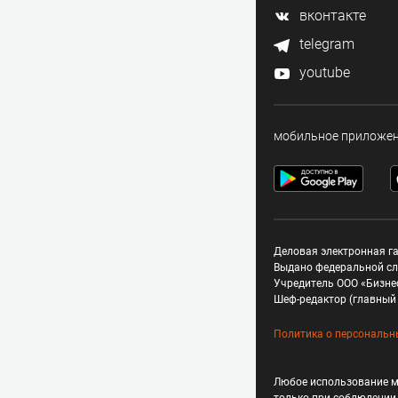
вконтакте
telegram
youtube
мобильное приложе
Деловая электронная га
Выдано федеральной сл
Учредитель ООО «Бизне
Шеф-редактор (главный 
Политика о персональн
Любое использование м