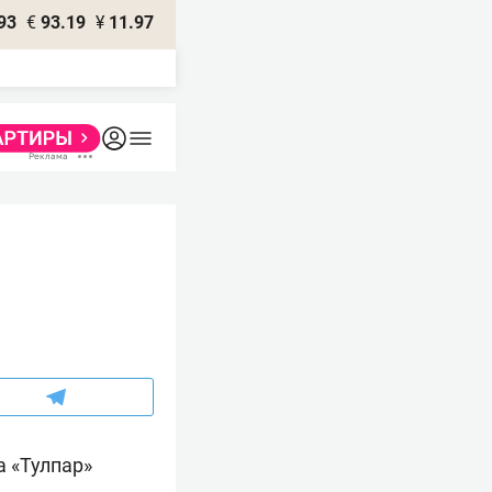
93
€
93.19
¥
11.97
а «Тулпар»