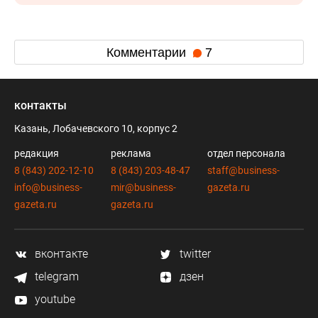
Комментарии
7
контакты
Казань, Лобачевского 10, корпус 2
редакция
реклама
отдел персонала
8 (843) 202-12-10
8 (843) 203-48-47
staff@business-
info@business-
mir@business-
gazeta.ru
gazeta.ru
gazeta.ru
вконтакте
twitter
telegram
дзен
youtube