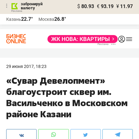
забронируй
$
80.93
€
93.19
¥
11.97
валюту
22.7°
26.8°
Казань
Москва
29 июня 2017, 18:23
«Сувар Девелопмент»
благоустроит сквер им.
Васильченко в Московском
районе Казани