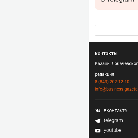
контакты
Казань, Лобачевского
редакция
8 (843) 202-12-10
info@business-gazeta
вконтакте
telegram
youtube