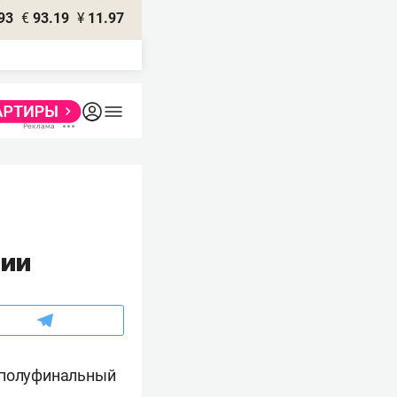
93
€
93.19
¥
11.97
ции
и полуфинальный