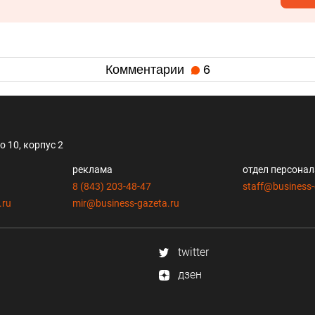
Комментарии
6
 10, корпус 2
реклама
отдел персона
8 (843) 203-48-47
staff@business-
.ru
mir@business-gazeta.ru
twitter
дзен