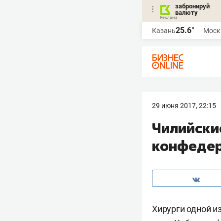
забронируй
валюту
25.6°
Казань
Моск
29 июня 2017, 22:15
Чилийски
конфедер
Хирурги одной и