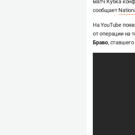
матч Кубка конфе
сообщает
Nation
На YouTube появ
от операции на 
Браво
, ставшего