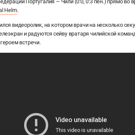
дераций Португалия — Чили (0:0, 0:3 пен.) прямо во 
al Helm
.
ился видеоролик, на котором врачи на несколько сек
телеэкран и радуются сейву вратаря чилийской кома
 героем встречи.