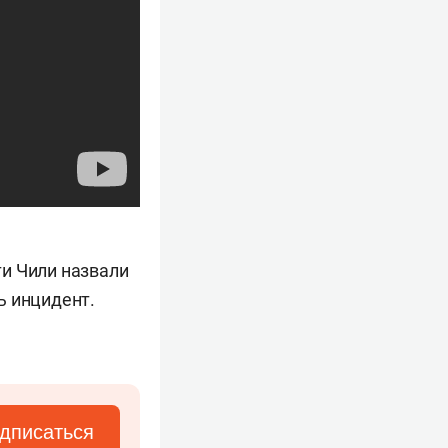
и Чили назвали
ь инцидент.
дписаться