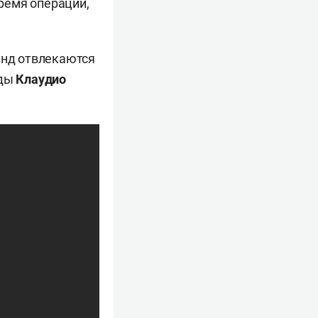
время операции,
унд отвлекаются
нды
Клаудио