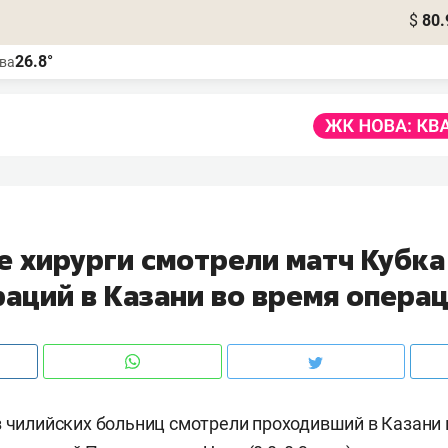
$
80.
26.8°
ва
е хирурги смотрели матч Кубка
аций в Казани во время опера
з чилийских больниц смотрели проходивший в Казан