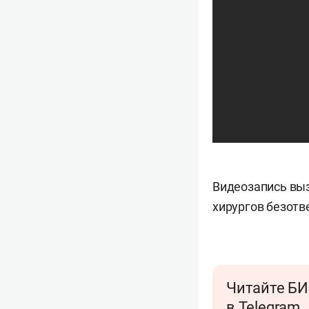
Видеозапись выз
хирургов безотв
Читайте БИ
в Telegram