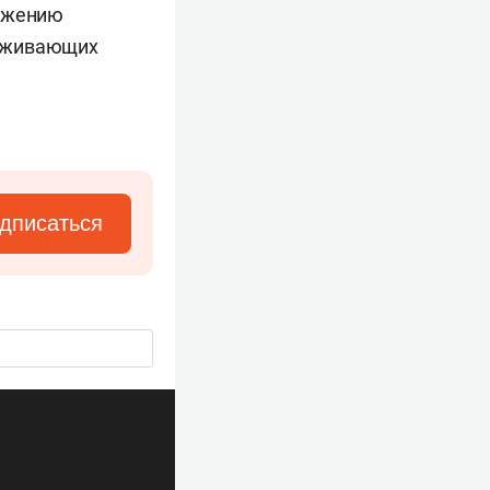
нижению
роживающих
дписаться