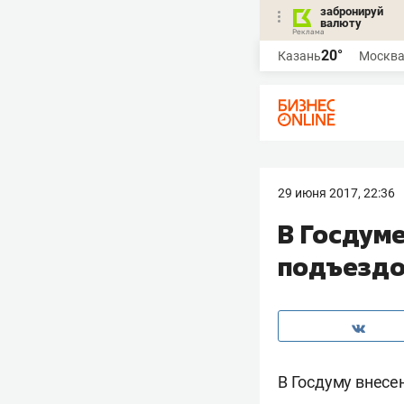
забронируй
валюту
20°
Казань
Москв
29 июня 2017, 22:36
В Госдум
подъездо
В Госдуму внесе