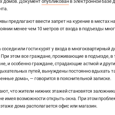
х домов. Документ
опубликован
в электронной базе 
нта.
вы предлагают ввести запрет на курение в местах н
тоянии менее чем 10 метров от входа в подъезды мн
а соседи или гости курят у входа в многоквартирный 
 При этом все граждане, проживающие в подъезде, в 
е, и особенно граждане, страдающие астмой и друг
дыхательных путей, вынуждены постоянно вдыхать т
венные дома», — говорится в пояснительной записке.
ют, что жители нижних этажей становятся заложник
 не имея возможности открыть окна. При этом проблем
 этаже дома располагается офис или магазин.