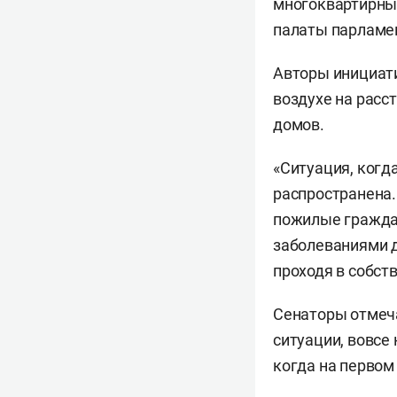
многоквартирны
палаты парламе
Авторы инициати
воздухе на расс
домов.
«Ситуация, когд
распространена.
пожилые граждан
заболеваниями 
проходя в собст
Сенаторы отмеча
ситуации, вовсе
когда на первом