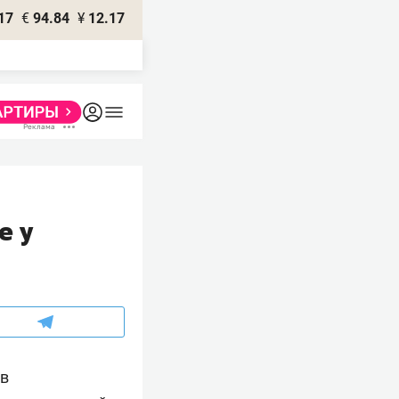
17
€
94.84
¥
12.17
е у
ов