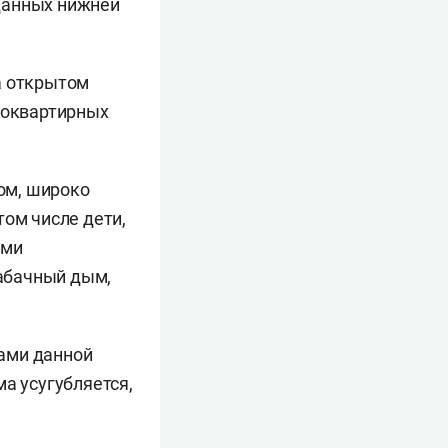
данных нижней
а открытом
огоквартирных
дом, широко
том числе дети,
ими
абачный дым,
ами данной
а усугубляется,