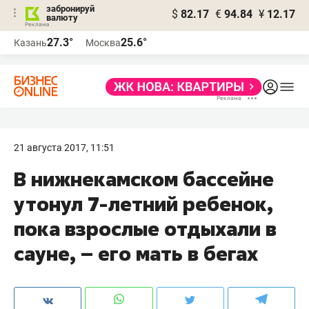
забронируй
$
82.17
€
94.84
¥
12.17
валюту
27.3°
25.6°
Казань
Москва
21 августа 2017, 11:51
В нижнекамском бассейне
утонул 7-летний ребенок,
пока взрослые отдыхали в
сауне, – его мать в бегах