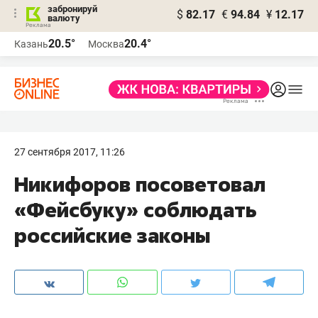
забронируй
$
82.17
€
94.84
¥
12.17
валюту
20.5°
20.4°
Казань
Москва
27 сентября 2017, 11:26
Никифоров посоветовал
«Фейсбуку» соблюдать
российские законы