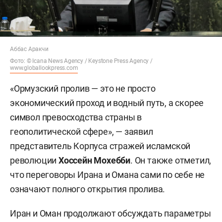
Аббас Аракчи
Фото: © Icana News Agency /
Keystone Press Agency /
www.globallookpress.com
«Ормузский пролив — это не просто
экономический проход и водный путь, а скорее
символ превосходства страны в
геополитической сфере», — заявил
представитель Корпуса стражей исламской
революции
Хоссейн Мохебби
. Он также отметил,
что переговоры Ирана и Омана сами по себе не
означают полного открытия пролива.
Иран и Оман продолжают обсуждать параметры