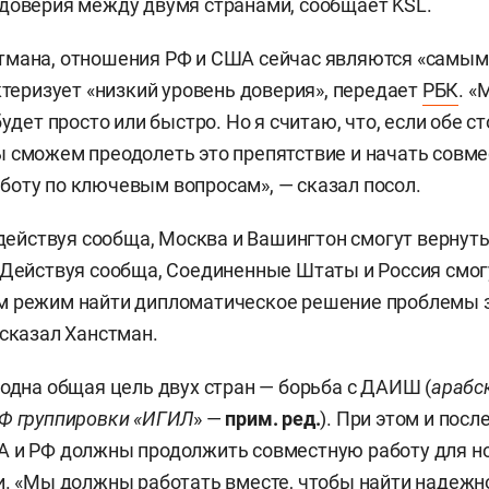
доверия между двумя странами, сообщает KSL.
тмана, отношения РФ и США сейчас являются «самы
актеризует «низкий уровень доверия», передает
РБК
. 
будет просто или быстро. Но я считаю, что, если обе 
 сможем преодолеть это препятствие и начать совм
оту по ключевым вопросам», — сказал посол.
, действуя сообща, Москва и Вашингтон смогут верну
«Действуя сообща, Соединенные Штаты и Россия смог
м режим найти дипломатическое решение проблемы 
 сказал Ханстман.
 одна общая цель двух стран — борьба с ДАИШ (
арабс
Ф группировки «ИГИЛ
» —
прим. ред.
). При этом и пос
А и РФ должны продолжить совместную работу для 
и. «Мы должны работать вместе, чтобы найти надежн