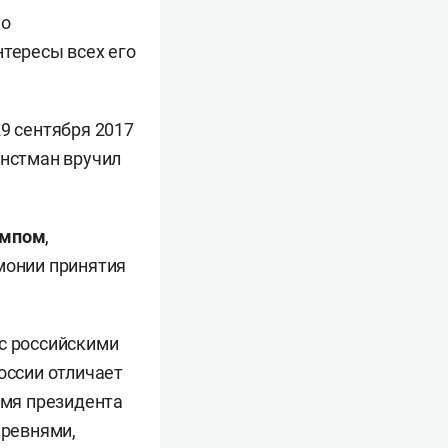
но
нтересы всех его
29 сентября 2017
анстман вручил
ампом
,
монии принятия
 с российскими
оссии отличает
емя президента
еревнями,