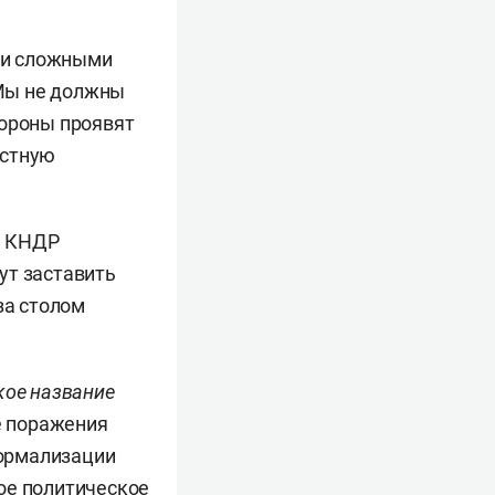
ми сложными
«Мы не должны
стороны проявят
естную
ть КНДР
ут заставить
за столом
кое название
ле поражения
нормализации
ое политическое