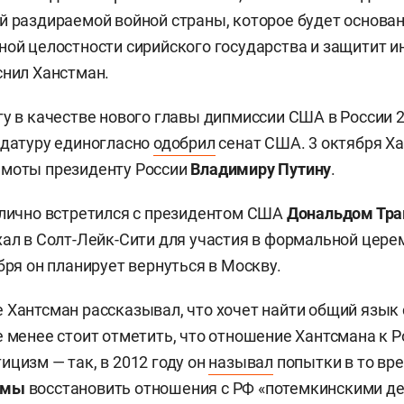
й раздираемой войной страны, которое будет основа
ной целостности сирийского государства и защитит и
снил Ханстман.
гу в качестве нового главы дипмиссии США в России 
идатуру единогласно
одобрил
сенат США. 3 октября Х
амоты президенту России
Владимиру Путину
.
 лично встретился с президентом США
Дональдом Тр
хал в Солт-Лейк-Сити для участия в формальной цере
бря он планирует вернуться в Москву.
 Хантсман рассказывал, что хочет найти общий язык
е менее стоит отметить, что отношение Хантсмана к Р
ицизм — так, в 2012 году он
называл
попытки в то вр
амы
восстановить отношения с РФ «потемкинскими д