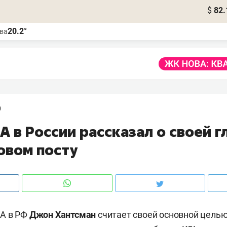
$
82.
20.2°
ва
0
 в России рассказал о своей г
овом посту
А в РФ
Джон Хантсман
считает своей основной цель