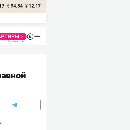
17
€
94.84
¥
12.17
лавной
ю