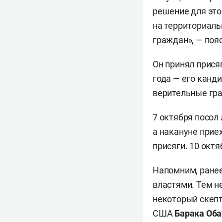
решение для это
на территориаль
граждан», — поя
Он принял прися
года — его канд
верительные гр
7 октября посол
а накануне прие
присяги. 10 октя
Напомним, ранее
властями. Тем н
некоторый скепт
США
Барака Об