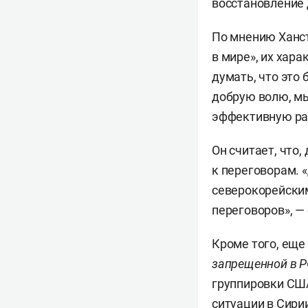
восстановление 
По мнению Ханс
в мире», их хар
думать, что это 
добрую волю, мы
эффективную раб
Он считает, что
к переговорам. 
северокорейски
переговоров», —
Кроме того, еще
запрещенной в Р
группировки СШ
ситуации в Сири