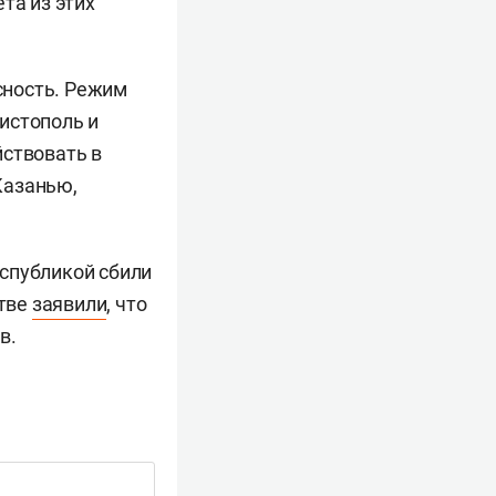
та из этих
сность. Режим
Чистополь и
йствовать в
Казанью,
еспубликой сбили
стве
заявили
, что
в.