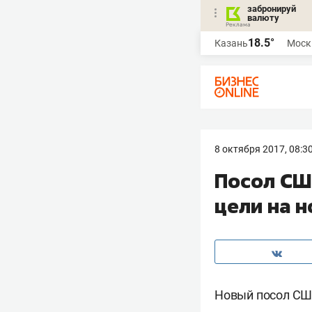
забронируй
валюту
18.5°
Казань
Моск
8 октября 2017, 08:3
Посол США
цели на н
Новый посол СШ