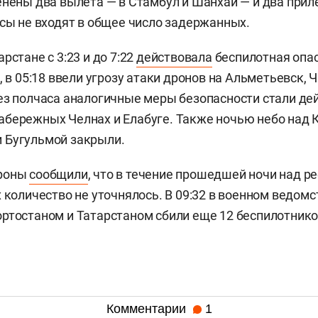
енены два вылета — в Стамбул и Шанхай — и два приле
йсы не входят в общее число задержанных.
рстане с 3:23 и до 7:22
действовала
беспилотная опа
, в 05:18 ввели угрозу атаки дронов на Альметьевск, 
ез полчаса аналогичные меры безопасности стали де
бережных Челнах и Елабуге. Также ночью небо над 
 Бугульмой закрыли.
ороны
сообщили
, что в течение прошедшей ночи над р
х количество не уточнялось. В 09:32 в военном ведом
ртостаном и Татарстаном сбили еще 12 беспилотнико
Комментарии
1