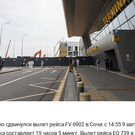
 сдвинулся вылет рейса FV 6902 в Сочи: с 14:55 9 авг
ка составляет 19 часов 5 минут. Вылет рейса EO 739 в