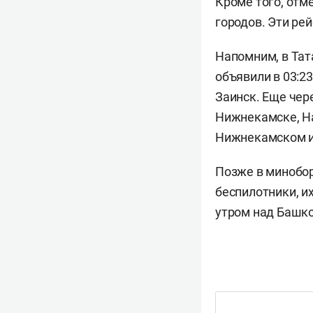
Кроме того, отм
городов. Эти ре
Напомним, в Тата
объявили в 03:23
Заинск. Еще чер
Нижнекамске, На
Нижнекамском и
Позже в миноб
беспилотники, и
утром над Башко