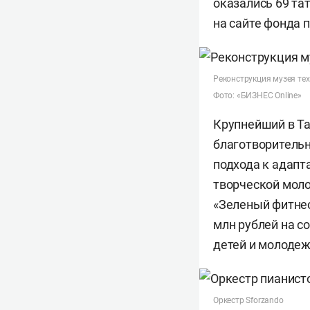
оказались 69 та
на сайте фонда 
Реконструкция музея тех
Фото: «БИЗНЕС Online»
Крупнейший в Та
благотворительн
подхода к адапт
творческой моло
«Зеленый фитнес
млн рублей на с
детей и молодеж
Оркестр Sforzando