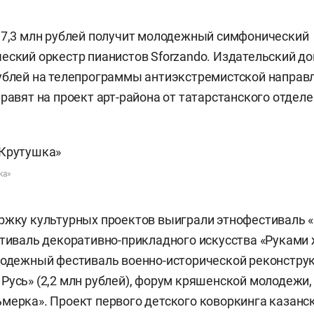
 7,3 млн рублей получит молодежный симфонический
еский оркестр пианистов Sforzando. Издательский до
ублей на телепрограммы антиэкстремистской направ
правят на проект арт-района от татарстанского отдел
ка»
ржку культурных проектов выиграли этнофестиваль «
стиваль декоративно-прикладного искусства «Руками
лодежный фестиваль военно-исторической реконстру
Русь» (2,2 млн рублей), форум кряшенской молодежи
мерка». Проект первого детского коворкинга казанс