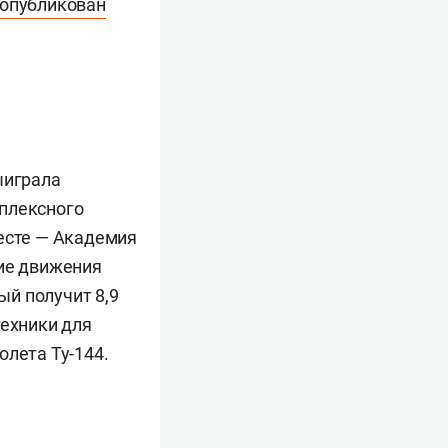
опубликован
ыиграла
мплексного
месте — Академия
тие движения
й получит 8,9
техники для
олета Ту-144.