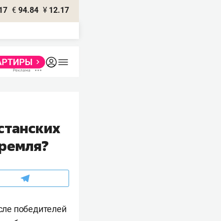
17
€
94.84
¥
12.17
станских
Кремля?
исле победителей