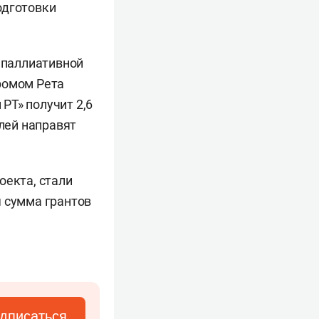
одготовки
й паллиативной
ромом Рета
РТ» получит 2,6
блей направят
оекта, стали
я сумма грантов
дписаться