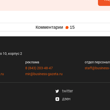
Комментарии
15
 10, корпус 2
реклама
отдел персона
8 (843) 203-48-47
staff@business-
.ru
mir@business-gazeta.ru
twitter
дзен