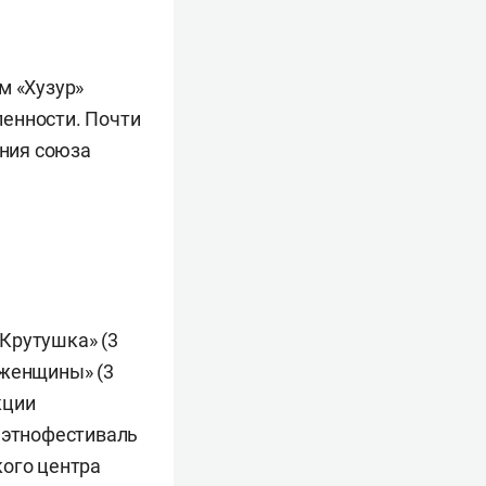
м «Хузур»
ленности. Почти
ения союза
Крутушка» (3
 женщины» (3
кции
, этнофестиваль
кого центра