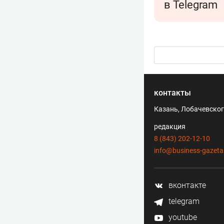
в Telegram
контакты
Казань, Лобачевского
редакция
8 (843) 202-12-10
info@business-gazeta
вконтакте
telegram
youtube