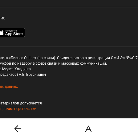
ние
зета «Бизнес Online» (на связи). Свидетельство о регистрации СМИ Эл №ФС 77
ужбой по надзору в сфере связи и массовых коммуникаций.
с Медия Холдинг»
редактор) А.В. Брусницын
ых данных
атериалов допускается
и
правил перепечатки