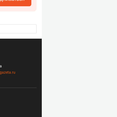
ла
gazeta.ru