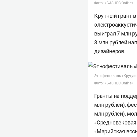
Фото: «БИЗНЕС Online»
Крупный грант в
электроаккустич
выиграл 7 млн р
3 млн рублей на
дизайнеров.
Этнофестиваль «Крутуш
Фото: «БИЗНЕС Online»
Гранты на подде
млн рублей), фе
млн рублей), мо
«Средневековая 
«Марийская вось