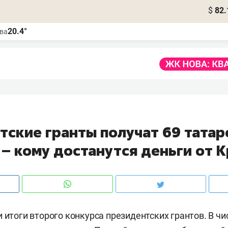
$
82.
20.4°
ва
1
тские гранты получат 69 татар
 – кому достанутся деньги от 
и итоги второго конкурса президентских грантов. В ч