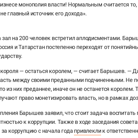
бизнесе монополия власти! Нормальным считается то,
 не главный источник его дохода».
 зал на 200 человек встретил аплодисментами. Бар
Россия и Татарстан постепенно переходят от понятийн
ударству.
 короля — остаться королем, — считает Барышев. — Д
асть между своими преданными подчиненными. Не по
кто из них преданнее, иначе он не останется королем.
учают право монетизировать власть, но в рамках до
пления Барышев заявил, что стоит задача воспитать
нтностью к коррупции. Также в ходе заседания совета
е за коррупцию с начала года
привлекли
к ответственн