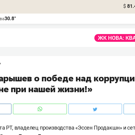
$
81.
30.8°
ва
7
арышев о победе над коррупци
не при нашей жизни!»
та РТ, владелец производства «Эссен Продакшн» и се