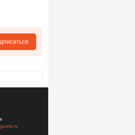
дписаться
ла
gazeta.ru