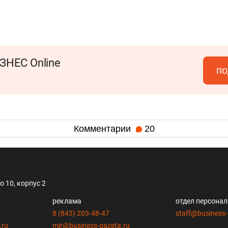
ЗНЕС Online
по
Комментарии
20
 10, корпус 2
реклама
отдел персона
8 (843) 203-48-47
staff@business-
.ru
mir@business-gazeta.ru