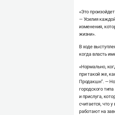
«Это произойдет 
— Усилия каждой
изменения, кото
жизни».
В ходе выступле
когда власть им
«Нормально, ког
при такой же, ка
Продакшн“. — Но
городского типа
и прислуга, кот
считается, что у
работают на зав