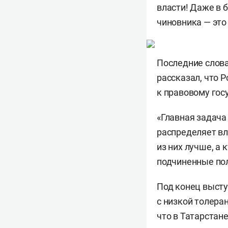
власти! Даже в 
чиновника — это
Последние слова
рассказал, что 
к правовому гос
«Главная задача
распределяет вл
из них лучше, а 
подчиненные пол
Под конец высту
с низкой толера
что в Татарстан