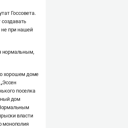
утат Госсовета.
т создавать
, не при нашей
ся нормальным,
но хорошем доме
 „Эссен
нького поселка
ичный дом
! Нормальным
тпрыски власти
то монополия