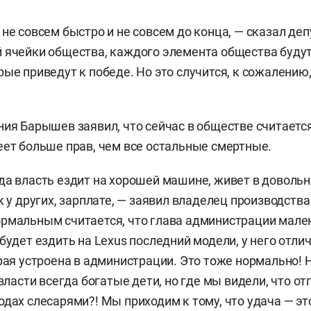
не совсем быстро и не совсем до конца, — сказал деп
 ячейки общества, каждого элемента общества буду
рые приведут к победе. Но это случится, к сожалению
ния Барышев заявил, что сейчас в обществе считает
еет больше прав, чем все остальные смертные.
да власть ездит на хорошей машине, живет в доволь
к у других, зарплате, — заявил владелец производства
рмальным считается, что глава администрации мале
 будет ездить на Lexus последний модели, у него отл
орая устроена в администрации. Это тоже нормально
 власти всегда богатые дети, но где мы видели, что о
одах слесарями?! Мы приходим к тому, что удача — э