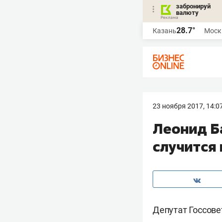
забронируй
валюту
28.7°
Казань
Моск
23 ноября 2017, 14:0
Леонид Б
случится 
Депутат Госсове