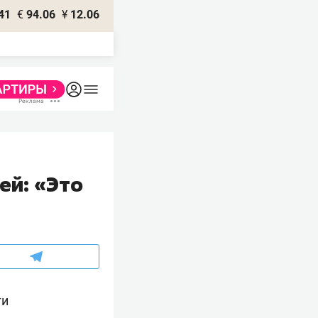
41
€
94.06
¥
12.06
ей: «Это
ти