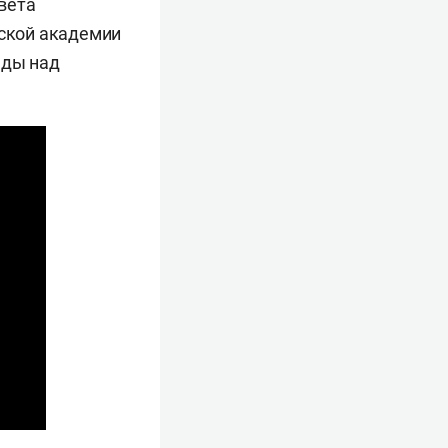
овета
ской академии
еды над