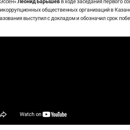
«Эссен»
Леонид Барышев
в ходе заседания первого с
икоррупционных общественных организаций в Казан
азования выступил с докладом и обозначил срок поб