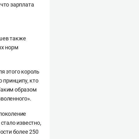
 что зарплата
ышев также
ых норм
ля этого король
 принципу, кто
 Таким образом
зволенного».
 поколение
 стало известно,
ости более 250