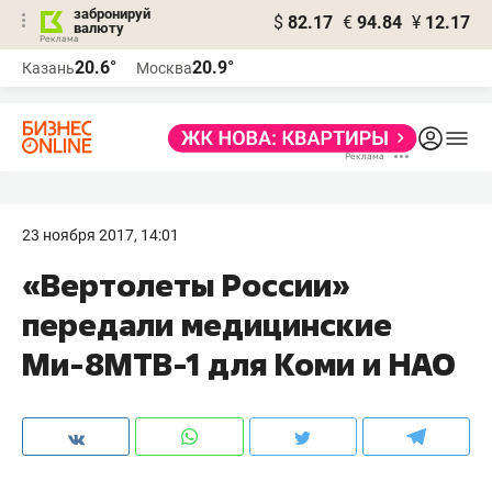
забронируй
$
82.17
€
94.84
¥
12.17
валюту
20.6°
20.9°
Казань
Москва
23 ноября 2017, 14:01
«Вертолеты России»
передали медицинские
Ми-8МТВ-1 для Коми и НАО