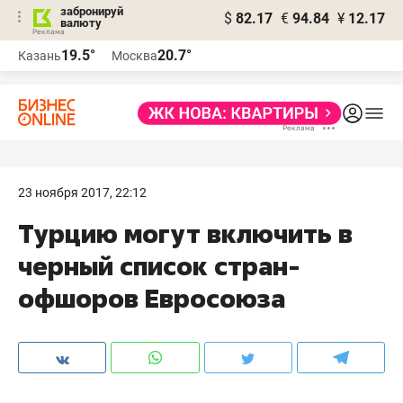
забронируй
$
82.17
€
94.84
¥
12.17
валюту
19.5°
20.7°
Казань
Москва
23 ноября 2017, 22:12
Турцию могут включить в
черный список стран-
офшоров Евросоюза