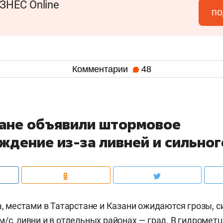
ЗНЕС Online
по
Комментарии
48
тане объявили штормовое
ждение из-за ливней и сильног
та, местами в Татарстане и Казани ожидаются грозы, 
м/c, ливни и в отдельных районах — град. В гидромет