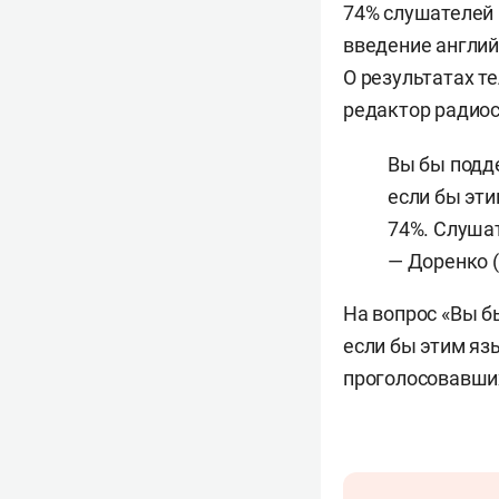
74% слушателей 
введение англий
О результатах т
редактор радио
Вы бы подде
если бы эти
74%. Слуша
— Доренко (
На вопрос «Вы б
если бы этим яз
проголосовавших