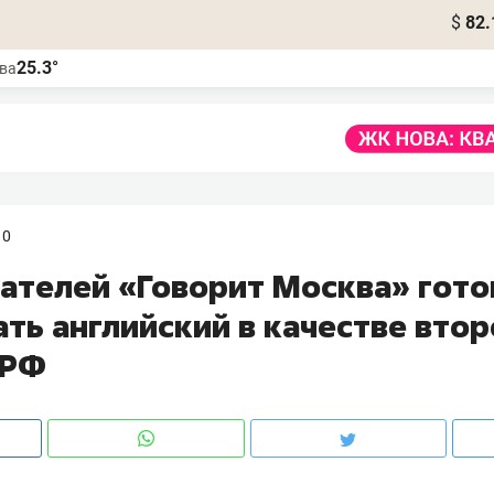
$
82.
25.3°
ва
10
ателей «Говорит Москва» гот
ть английский в качестве втор
 РФ