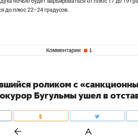
духа ночью будет варьироваться от плюс 17 до 19 гр
ся до плюс 22–24 градусов.
Комментарии
1
вшийся роликом с «санкционн
рокурор Бугульмы ушел в отста
ьминского района
Ришат Шакиров
ушел в отставку. Н