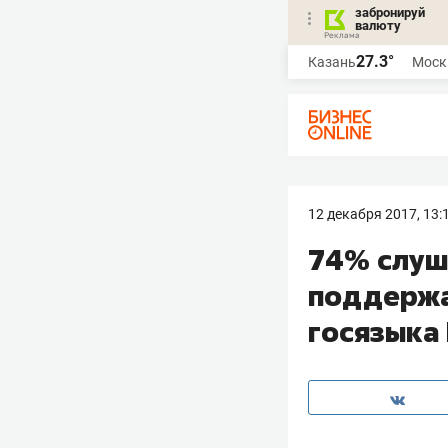
забронируй
валюту
27.3°
Казань
Моск
12 декабря 2017, 13:
74% слуш
поддержа
госязыка