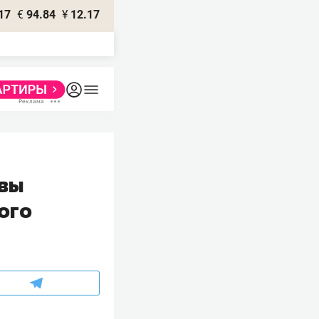
17
€
94.84
¥
12.17
овы
ого