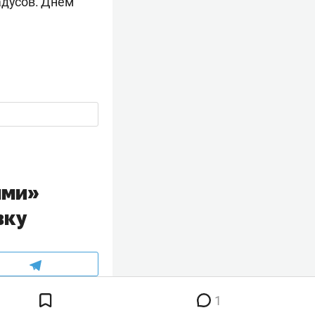
адусов. Днем
ыми»
вку
1
а прошлой