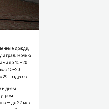
еменные дожди,
у и град. Ночью
вами до 15–20
плюс 15–20
с 29 градусов.
 и днем
 утром
но — до 22 м/с.