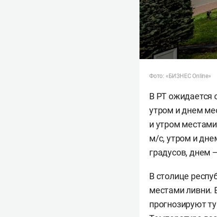
Фото: «БИЗНЕС Online»
В РТ ожидается 
утром и днем ме
и утром местами
м/c, утром и дн
градусов, днем 
В столице респу
местами ливни. 
прогнозируют ту