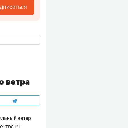
дписаться
о ветра
сильный ветер
центре РТ