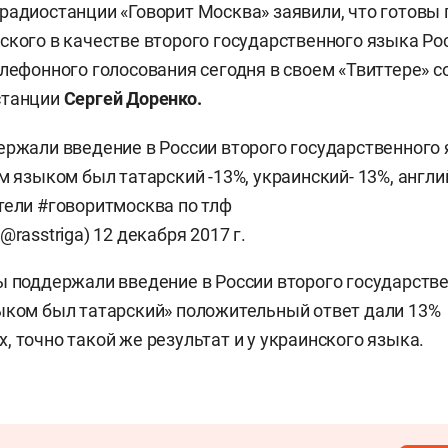
радиостанции «Говорит Москва» заявили, что готовы
ского в качестве второго государственного языка Ро
елефонного голосования сегодня в своем «Твиттере» 
станции
Сергей Доренко.
ржали введение в России второго государственного 
м языком был татарский -13%, украинский- 13%, англ
тели
#говоритмосква
по тлф
@rasstriga)
12 декабря 2017 г.
ы поддержали введение в России второго государстве
ыком был татарский» положительный ответ дали 13%
, точно такой же результат и у украинского языка.