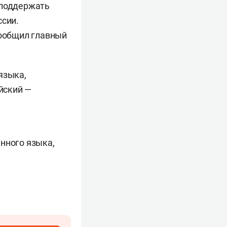
 поддержать
ссии.
сообщил главный
языка,
ийский —
нного языка,