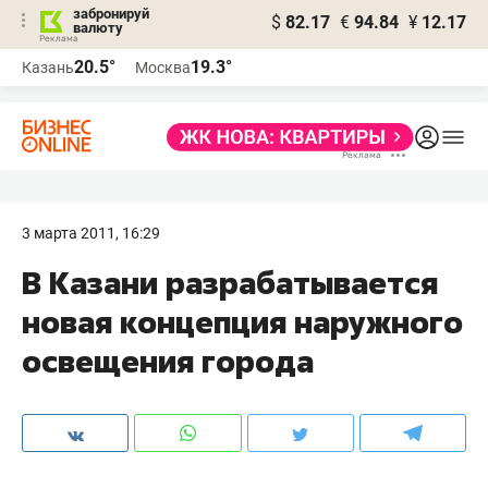
забронируй
$
82.17
€
94.84
¥
12.17
валюту
20.5°
19.3°
Казань
Москва
3 марта 2011, 16:29
В Казани разрабатывается
новая концепция наружного
освещения города