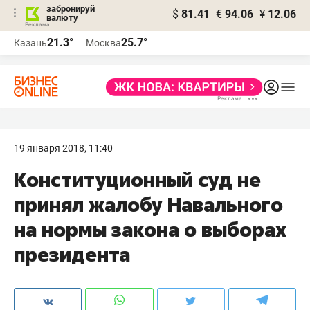
забронируй
$
81.41
€
94.06
¥
12.06
валюту
21.3°
25.7°
Казань
Москва
19 января 2018, 11:40
Конституционный суд не
принял жалобу Навального
на нормы закона о выборах
президента