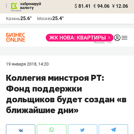
забронируй
$
81.41
€
94.06
¥
12.06
валюту
25.6°
25.4°
Казань
Москва
19 января 2018, 14:20
Коллегия минстроя РТ:
Фонд поддержки
дольщиков будет создан «в
ближайшие дни»