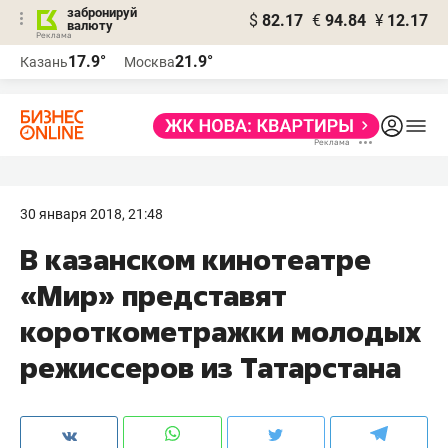
забронируй
$
82.17
€
94.84
¥
12.17
валюту
17.9°
21.9°
Казань
Москва
30 января 2018, 21:48
В казанском кинотеатре
«Мир» представят
короткометражки молодых
режиссеров из Татарстана