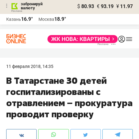
забронируй
$
80.93
€
93.19
¥
11.97
валюту
16.9°
18.9°
Казань
Москва
11 февраля 2018, 14:35
В Татарстане 30 детей
госпитализированы с
отравлением – прокуратура
проводит проверку