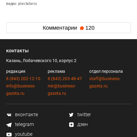
видео: prav.tatar.ru
Комментарии
120
контакты
Казань, Лобачевского 10, корпус 2
редакция
реклама
отдел персонала
8 (843) 202-12-10
8 (843) 203-48-47
staff@business-
info@business-
mir@business-
gazeta.ru
gazeta.ru
gazeta.ru
вконтакте
twitter
telegram
дзен
youtube