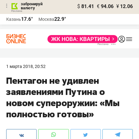
забронируй
$
81.41
€
94.06
¥
12.06
валюту
17.6°
22.9°
Казань
Москва
1 марта 2018, 20:52
Пентагон не удивлен
заявлениями Путина о
новом супероружии: «Мы
полностью готовы»