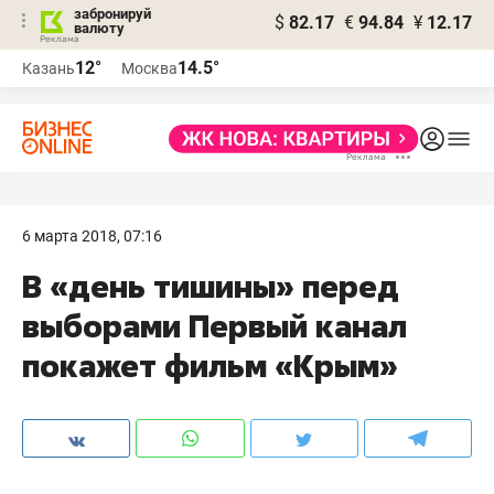
забронируй
$
82.17
€
94.84
¥
12.17
валюту
12°
14.5°
Казань
Москва
6 марта 2018, 07:16
В «день тишины» перед
выборами Первый канал
покажет фильм «Крым»