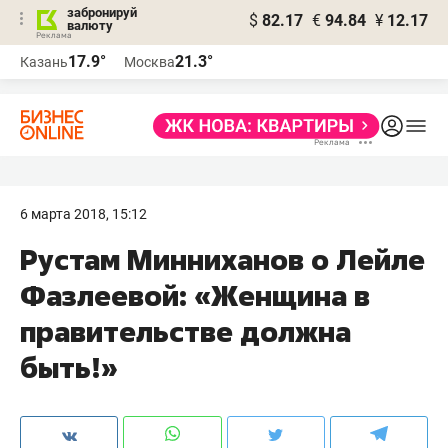
забронируй
$
82.17
€
94.84
¥
12.17
валюту
17.9°
21.3°
Казань
Москва
6 марта 2018, 15:12
Рустам Минниханов о Лейле
Фазлеевой: «Женщина в
правительстве должна
быть!»