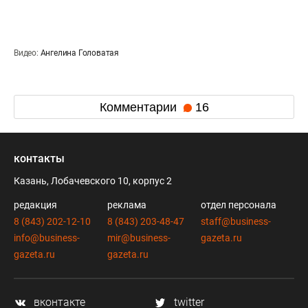
Видео:
Ангелина Головатая
Комментарии
16
контакты
Казань, Лобачевского 10, корпус 2
редакция
реклама
отдел персонала
8 (843) 202-12-10
8 (843) 203-48-47
staff@business-
info@business-
mir@business-
gazeta.ru
gazeta.ru
gazeta.ru
вконтакте
twitter