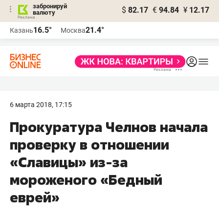
забронируй
$
82.17
€
94.84
¥
12.17
валюту
16.5°
21.4°
Казань
Москва
6 марта 2018, 17:15
Прокуратура Челнов начала
проверку в отношении
«Славицы» из-за
мороженого «Бедный
еврей»