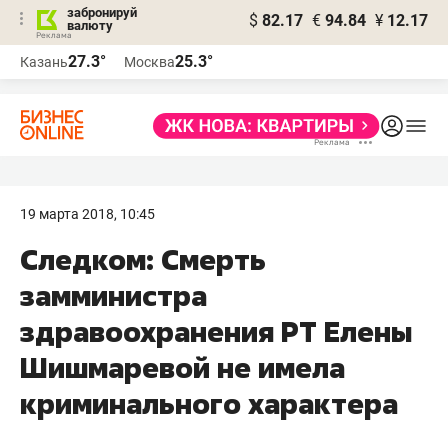
забронируй
$
82.17
€
94.84
¥
12.17
валюту
27.3°
25.3°
Казань
Москва
19 марта 2018, 10:45
Следком: Смерть
замминистра
здравоохранения РТ Елены
Шишмаревой не имела
криминального характера