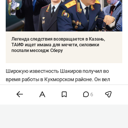
Легенда следствия возвращается в Казань,
ТАИФ ищет имама для мечети, силовики
послали месседж Сберу
Широкую известность Шакиров получил во
время работы в Кукморском районе. Он вел
аккаунт в соцсети с несколькими тысячами
6
подписчиков и отвечал на вопросы жителей. В
2016 году прокурор опубликовал ролик, в
котором сел за руль трактора и раздавил три
замороженные тушки венгерских гусей.