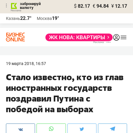
забронируй
$
82.17
€
94.84
¥
12.17
валюту
22.7°
19°
Казань
Москва
19 марта 2018, 16:57
Стало известно, кто из глав
иностранных государств
поздравил Путина с
победой на выборах