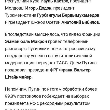
Республики Куба
Рауль Кастро
, президент
Молдовы
Игорь Додон
, президент
Туркменистана
Гурбангулы Бердымухамедов
и президент Южной Осетии
Анатолий Бибилов
.
Впоследствии выяснилось, что лидер Франции
Эмманюэль Макрон
провел телефонный
разговор с Путиным и пожелал российскому
государству успехов на пути политической
модернизации, передает
ТАСС
. Днем Путина
поздравил президент ФРГ
Франк-Вальтер
Штайнмайер.
Напомним, Путин по итогам обработки более
99,8% протоколов побеждает на выборах
президента РФ с рекордным результатом