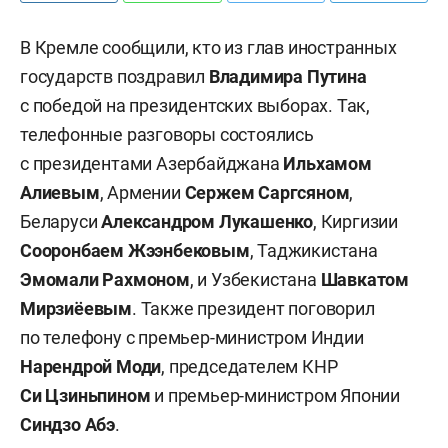
В Кремле сообщили, кто из глав иностранных
государств поздравил
Владимира Путина
с победой на президентских выборах. Так,
телефонные разговоры состоялись
с президентами Азербайджана
Ильхамом
Алиевым
, Армении
Сержем Саргсяном
,
Беларуси
Александром Лукашенко
, Киргизии
Сооронбаем Жээнбековым
, Таджикистана
Эмомали Рахмоном
, и Узбекистана
Шавкатом
Мирзиёевым
. Также президент поговорил
по телефону с премьер-министром Индии
Нарендрой Моди
, председателем КНР
Си Цзиньпином
и премьер-министром Японии
Синдзо Абэ
.