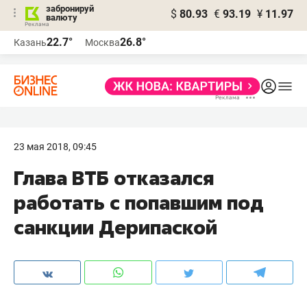
забронируй
$
80.93
€
93.19
¥
11.97
валюту
22.7°
26.8°
Казань
Москва
23 мая 2018, 09:45
Глава ВТБ отказался
работать с попавшим под
санкции Дерипаской