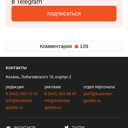
в Telegram
подписаться
Комментарии
109
контакты
Казань, Лобачевского 10, корпус 2
редакция
реклама
отдел персонала
8 (843) 202-12-10
8 (843) 203-48-47
staff@business-
info@business-
mir@business-
gazeta.ru
gazeta.ru
gazeta.ru
вконтакте
twitter