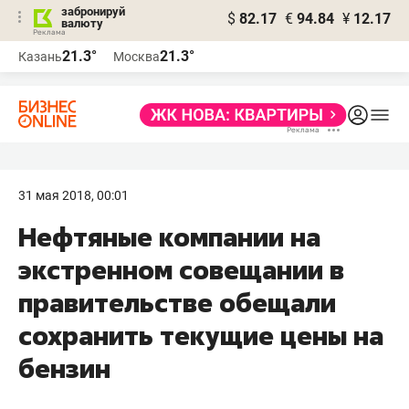
забронируй
$
82.17
€
94.84
¥
12.17
валюту
21.3°
21.3°
Казань
Москва
31 мая 2018, 00:01
Нефтяные компании на
экстренном совещании в
правительстве обещали
сохранить текущие цены на
бензин