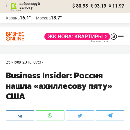
забронируй
$
80.93
€
93.19
¥
11.97
валюту
16.1°
18.7°
Казань
Москва
25 июля 2018, 07:37
Business Insider: Россия
нашла «ахиллесову пяту»
США