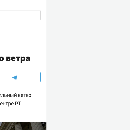
о ветра
сильный ветер
центре РТ