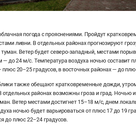
облачная погода с прояснениями. Пройдут кратковр
стами ливни. В отдельных районах прогнозируют гроз
 туман. Ветер будет северо-западный, местами поры
ем — до 24 м/с. Температура воздуха ночью составит 
— плюс 20–25 градусов, в восточных районах — до плю
блики также обещают кратковременные дожди, утром
В отдельных районах возможны гроза и град. Ночью и
ман. Ветер местами достигнет 15–18 м/с, днем локаль
духа ночью будет варьироваться от плюс 17 до 19 гр
ся до плюс 22–24 градусов.