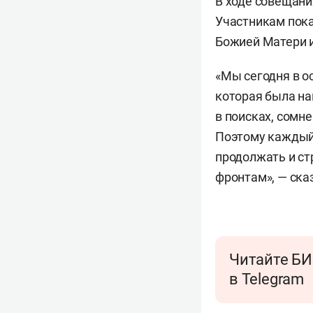
В ходе совещан
Участникам пока
Божией Матери и
«Мы сегодня в о
которая была на
в поисках, сомн
Поэтому каждый 
продолжать и ст
фронтам», — ска
Читайте БИ
в Telegram