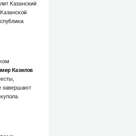
лит Казанский
 Казанской
спублики.
ском
мир Казилов
ресты,
ие завершают
купола.