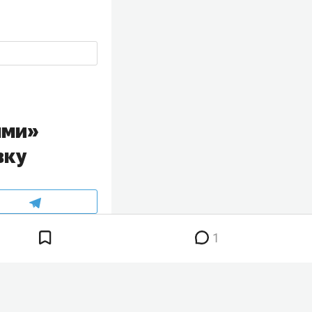
ыми»
вку
1
а прошлой
ет из
 пост пока не