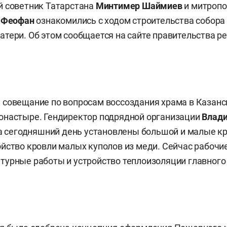
й советник Татарстана
Минтимер Шаймиев
и митропо
й
Феофан
ознакомились с ходом строительства собора
тери. Об этом сообщается на сайте правительства ре
 совещание по вопросам воссоздания храма в Казан
онастыре. Гендиректор подрядной организации
Влади
на сегодняшний день установлены большой и малые к
йство кровли малых куполов из меди. Сейчас рабоч
урные работы и устройство теплоизоляции главного 