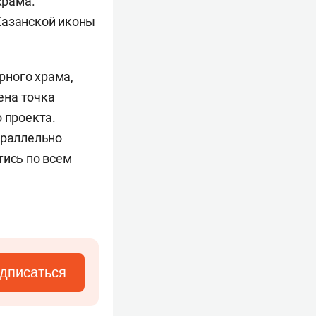
храма.
Казанской иконы
рного храма,
ена точка
 проекта.
араллельно
тись по всем
дписаться