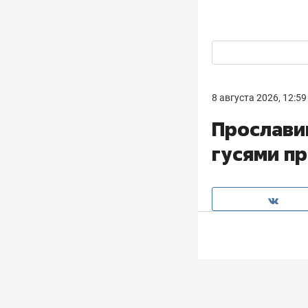
8 августа 2026, 12:59
Прослави
гусями п
Прокурор Бугул
неделе он покин
традиционного
о
подобрали.