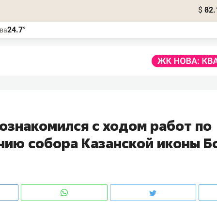
$
82.
24.7°
ва
ознакомился с ходом работ по
нию собора Казанской иконы Б