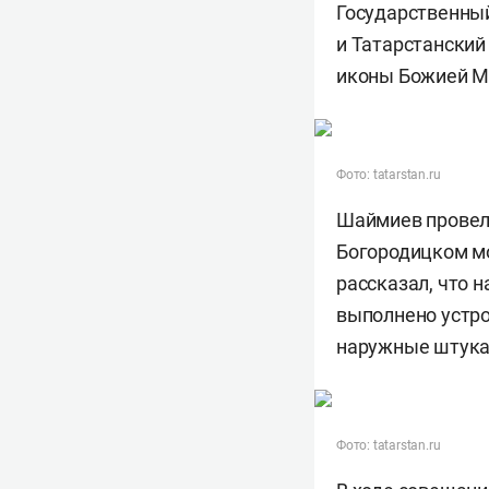
Государственны
и Татарстански
иконы Божией Ма
Фото: tatarstan.ru
Шаймиев провел
Богородицком м
рассказал, что 
выполнено устро
наружные штукат
Фото: tatarstan.ru