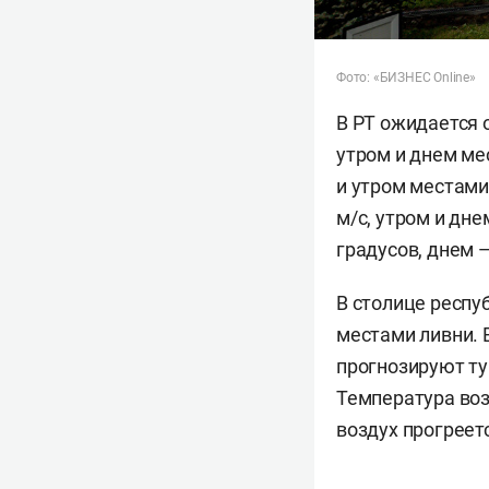
Фото: «БИЗНЕС Online»
В РТ ожидается 
утром и днем ме
и утром местами
м/c, утром и дн
градусов, днем 
В столице респу
местами ливни. 
прогнозируют ту
Температура воз
воздух прогреет