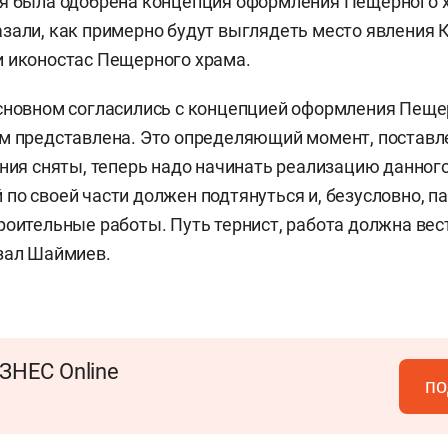
ия была одобрена концепция оформления Пещерного 
зали, как примерно будут выглядеть место явления 
 иконостас Пещерного храма.
сновном согласились с концепцией оформления Пеще
м представлена. Это определяющий момент, поставл
ения сняты, теперь надо начинать реализацию данного
по своей части должен подтянуться и, безусловно, п
роительные работы. Путь тернист, работа должна вес
зал Шаймиев.
ЗНЕС Online
по