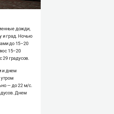
еменные дожди,
у и град. Ночью
вами до 15–20
плюс 15–20
с 29 градусов.
 и днем
 утром
но — до 22 м/с.
адусов. Днем