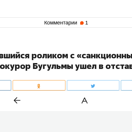
Комментарии
1
вшийся роликом с «санкционн
рокурор Бугульмы ушел в отста
ьминского района
Ришат Шакиров
ушел в отставку. Н
ул должность, которую занимал с 2024 года. Это следу
бзора
«БИЗНЕС Online». Кандидата на освободившийся