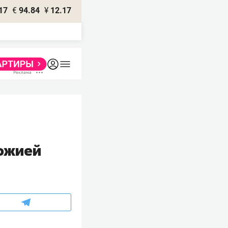
17
€
94.84
¥
12.17
ожией